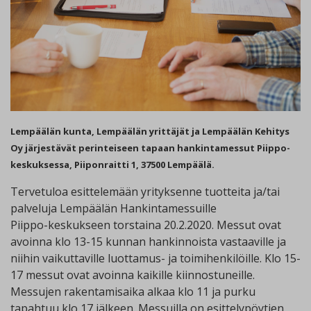
Lempäälän kunta, Lempäälän yrittäjät ja Lempäälän Kehitys
Oy järjestävät perinteiseen tapaan hankintamessut Piippo-
keskuksessa, Piiponraitti 1, 37500 Lempäälä.
Tervetuloa esittelemään yrityksenne tuotteita ja/tai
palveluja Lempäälän Hankintamessuille
Piippo-keskukseen torstaina 20.2.2020. Messut ovat
avoinna klo 13-15 kunnan hankinnoista vastaaville ja
niihin vaikuttaville luottamus- ja toimihenkilöille. Klo 15-
17 messut ovat avoinna kaikille kiinnostuneille.
Messujen rakentamisaika alkaa klo 11 ja purku
tapahtuu klo 17 jälkeen. Messuilla on esittelypöytien