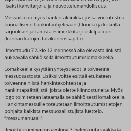
lisäksi kahvitarjoilu ja neuvottelumahdollisuus.
Messuilla on myös hankintaklinikka, jossa voi tutustua
kunnalliseen hankintaohjelmaan (Cloudia) ja kokeilla
tarjouksen jättämistä esimerkkitarjouskilpailuun
(kunnan katujen talvikunnossapito).
Ilmoittaudu 7.2. klo 12 mennessä alla olevasta linkistä
aukeavalla sähköisellä ilmoittautumislomakkeella.
Lomakkeella kysytään yhteystiedot ja toiveenne
messuosastosta. Lisäksi voitte esittää etukäteen
toiveenne niistä hankintakohteista ja
hankintapäättäjistä, joista olette kiinnostuneita. Myös
logo toimitetaan lataamalla se sähköisesti lomakkeella.
Hankintamessuille toteutetaan ilmoittautumistietojen
pohjalta kaikista messuosallistujista luettelo,
”messumanuaali”.
Ilmoittautuminen on avoinna 7. helmikuuta saakka ja