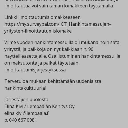
ilmoittautua voi vain tämän lomakkeen täyttämällä.
Linkki ilmoittautumislomakkeeseen:
https://my.surveypal.com/ICT_Hankintamessujen-
yritysten-ilmoittautumislomake
Viime vuoden hankintamessuilla oli mukana noin sata
yritystä, ja paikkoja on nyt kaikkiaan n. 90
näytteilleasettajalle. Osallistuminen hankintamessuille
on maksutonta ja paikat täytetään
ilmoittautumisjärjestyksessä.
Tervetuloa mukaan kehittämään uudenlaista
hankintakulttuuria!
Järjestäjien puolesta
Elina Kivi / Lempäälän Kehitys Oy
elina.kivi@lempaala.fi
p. 040 667 0981