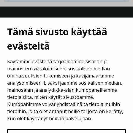
Tämä sivusto käyttää
evästeitä
Lempäälän Kehitys Oy
Käytämme evästeitä tarjoamamme sisällön ja
Puh. 040 133 7420
mainosten räätälöimiseen, sosiaalisen median
ominaisuuksien tukemiseen ja kävijämäärämme
business@lempaala.fi
analysoimiseen. Lisäksi jaamme sosiaalisen median,
mainosalan ja analytiikka-alan kumppaneillemme
www.businesslempaala.fi
tietoja siitä, miten käytät sivustoamme.
Kumppanimme voivat yhdistää näitä tietoja muihin
Tilaa uutiskirje
tietoihin, joita olet antanut heille tai joita on kerätty,
kun olet käyttänyt heidän palvelujaan.