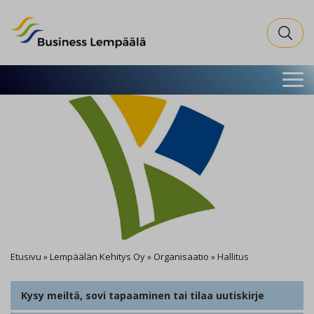
Business Lempäälä
Search fo
Etusivu
»
Lempäälän Kehitys Oy
»
Organisaatio
»
Hallitus
Kysy meiltä, sovi tapaaminen tai tilaa uutiskirje