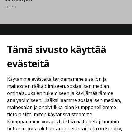
jäsen
Tämä sivusto käyttää
evästeitä
Lempäälän Kehitys Oy
Käytämme evästeitä tarjoamamme sisällön ja
Puh. 040 133 7420
mainosten räätälöimiseen, sosiaalisen median
ominaisuuksien tukemiseen ja kävijämäärämme
business@lempaala.fi
analysoimiseen. Lisäksi jaamme sosiaalisen median,
mainosalan ja analytiikka-alan kumppaneillemme
www.businesslempaala.fi
tietoja siitä, miten käytät sivustoamme.
Kumppanimme voivat yhdistää näitä tietoja muihin
Tilaa uutiskirje
tietoihin, joita olet antanut heille tai joita on kerätty,