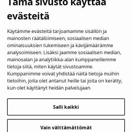
Tämä sivusto käyttää
evästeitä
Lempäälän Kehitys Oy
Käytämme evästeitä tarjoamamme sisällön ja
Puh. 040 133 7420
mainosten räätälöimiseen, sosiaalisen median
ominaisuuksien tukemiseen ja kävijämäärämme
business@lempaala.fi
analysoimiseen. Lisäksi jaamme sosiaalisen median,
mainosalan ja analytiikka-alan kumppaneillemme
www.businesslempaala.fi
tietoja siitä, miten käytät sivustoamme.
Kumppanimme voivat yhdistää näitä tietoja muihin
Tilaa uutiskirje
tietoihin, joita olet antanut heille tai joita on kerätty,
kun olet käyttänyt heidän palvelujaan.
SEURAA MEITÄ
Salli kaikki
Vain välttämättömät