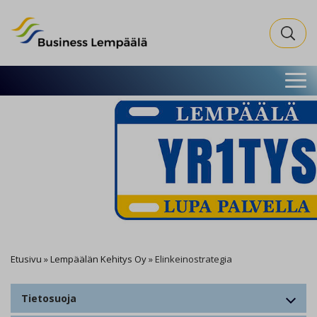
Business Lempäälä
Search fo
Etusivu
»
Lempäälän Kehitys Oy
»
Elinkeinostrategia
Tietosuoja