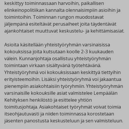
keskittyy toiminnassaan harvoihin, paikallisen
elinkeinopolitiikan kannalta olennaisimpiin asioihin ja
toimintoihin. Toiminnan rungon muodostavat
jäljempänä esiteltävät perusaiheet joita täydentävät
ajankohtaiset muuttuvat keskustelu- ja kehittämisasiat.
Asioita käsitellään yhteistyöryhmän varsinaisissa
kokouksissa joita kutsutaan koolle 2-3 kuukauden
välein. Kunnanjohtaja osallistuu yhteistyöryhmän
toimintaan virkaan sisältyvänä työtehtävänä.
Yhteistyöryhmä voi kokouksissaan keskittyä tiettyihin
erityisteemoihin. Lisäksi yhteistyöryhmä voi jakaantua
pienempiin asiakohtaisiin työryhmiin. Yhteistyöryhmän
varsinaisille kokouksille asiat valmistelee Lempäälän
Kehityksen henkilöstö ja esittelee yhtiön
toimitusjohtaja. Asiakohtaiset työryhmät voivat toimia
itseohjautuvasti ja niiden toiminnassa korostetaan
jäsenten panostusta keskusteluun ja sen valmisteluun.