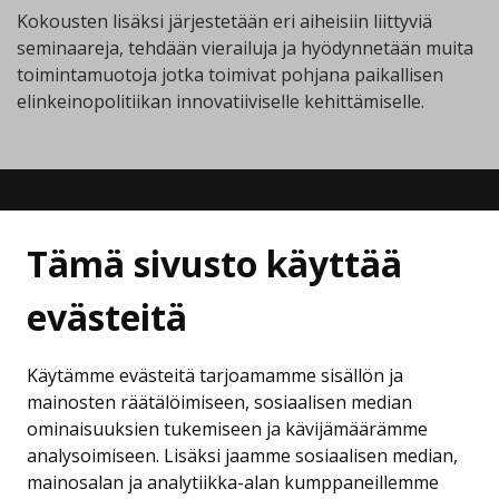
Kokousten lisäksi järjestetään eri aiheisiin liittyviä
seminaareja, tehdään vierailuja ja hyödynnetään muita
toimintamuotoja jotka toimivat pohjana paikallisen
elinkeinopolitiikan innovatiiviselle kehittämiselle.
Tämä sivusto käyttää
evästeitä
Lempäälän Kehitys Oy
Käytämme evästeitä tarjoamamme sisällön ja
Puh. 040 133 7420
mainosten räätälöimiseen, sosiaalisen median
ominaisuuksien tukemiseen ja kävijämäärämme
business@lempaala.fi
analysoimiseen. Lisäksi jaamme sosiaalisen median,
mainosalan ja analytiikka-alan kumppaneillemme
www.businesslempaala.fi