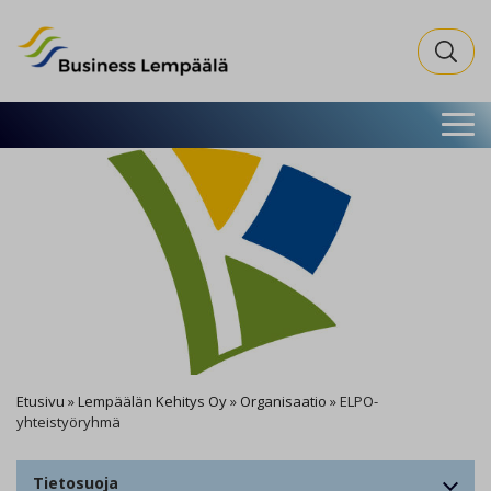
Business Lempäälä
Search fo
Etusivu
»
Lempäälän Kehitys Oy
»
Organisaatio
»
ELPO-
yhteistyöryhmä
Tietosuoja