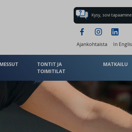
Kysy, sovi tapaaminen 
Ajankohtaista
In Engli
MESSUT
TONTIT JA
MATKAILU
TOIMITILAT