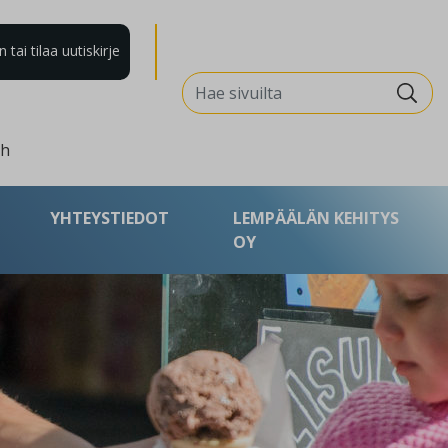
tai tilaa uutiskirje
Search for:
sh
YHTEYSTIEDOT
LEMPÄÄLÄN KEHITYS
OY