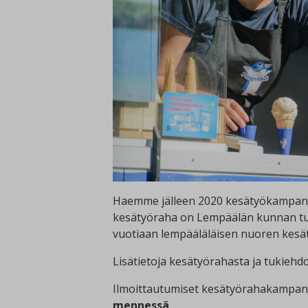
Haemme jälleen 2020 kesätyökampanja
kesätyöraha on Lempäälän kunnan tuki
vuotiaan lempääläläisen nuoren kesät
Lisätietoja kesätyörahasta ja tukiehdo
Ilmoittautumiset kesätyörahakampanj
mennessä
.