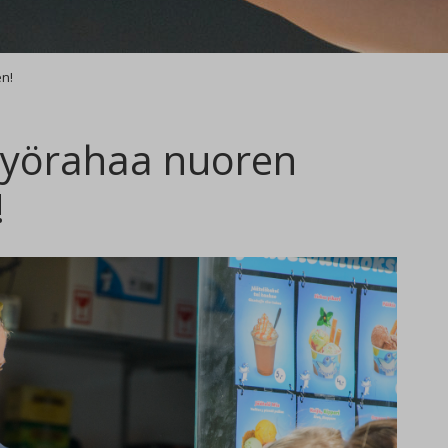
en!
ätyörahaa nuoren
!