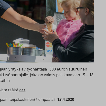
an yrityksiä / työnantajia. 300 euron suuruinen
 työnantajalle, joka on valmis palkkaamaan 15 – 18
öihin.
ista täältä
>>>
aan teija.koskinen@lempaala.fi
13.4.2020