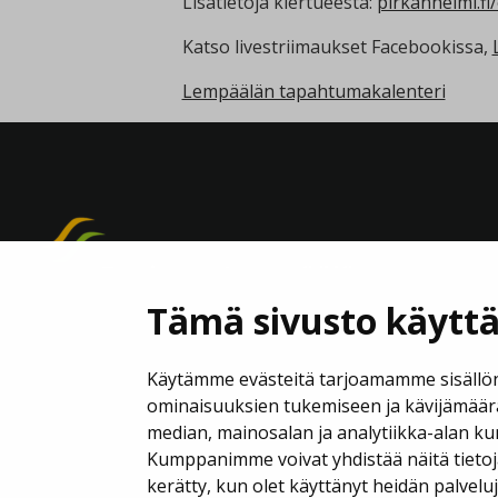
Lisätietoja kiertueesta:
pirkanhelmi.f
Katso livestriimaukset Facebookissa,
Lempäälän tapahtumakalenteri
Tämä sivusto käyttä
Käytämme evästeitä tarjoamamme sisällön
ominaisuuksien tukemiseen ja kävijämäär
median, mainosalan ja analytiikka-alan ku
Kumppanimme voivat yhdistää näitä tietoja m
kerätty, kun olet käyttänyt heidän palvelu