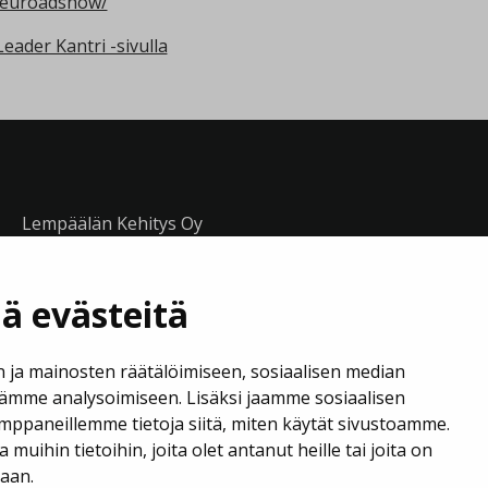
i/euroadshow/
Leader Kantri -sivulla
Lempäälän Kehitys Oy
Puh. 040 133 7420
ä evästeitä
business@lempaala.fi
 ja mainosten räätälöimiseen, sosiaalisen median
www.businesslempaala.fi
ämme analysoimiseen. Lisäksi jaamme sosiaalisen
mppaneillemme tietoja siitä, miten käytät sivustoamme.
uihin tietoihin, joita olet antanut heille tai joita on
jaan.