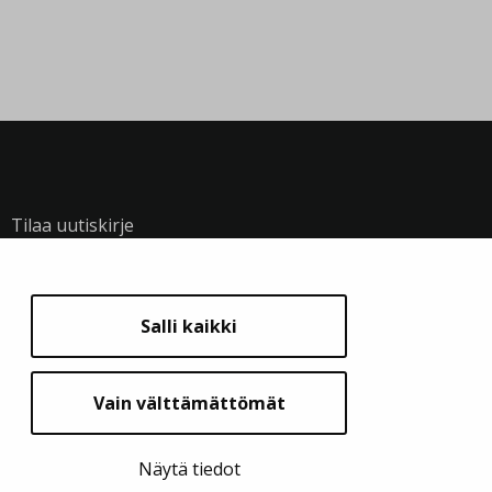
Tilaa uutiskirje
SEURAA MEITÄ
Salli kaikki
Vain välttämättömät
Näytä evästeasetukset
Näytä tiedot