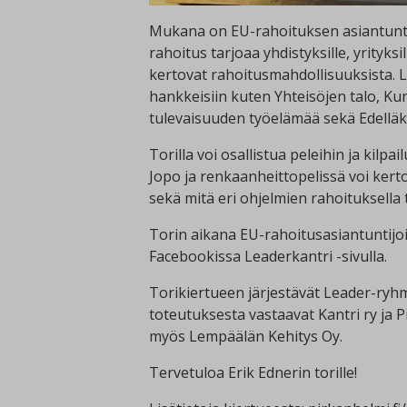
Mukana on EU-rahoituksen asiantunti
rahoitus tarjoaa yhdistyksille, yrityksi
kertovat rahoitusmahdollisuuksista. L
hankkeisiin kuten Yhteisöjen talo, Ku
tulevaisuuden työelämää sekä Edelläk
Torilla voi osallistua peleihin ja kilpa
Jopo ja renkaanheittopelissä voi kert
sekä mitä eri ohjelmien rahoituksella 
Torin aikana EU-rahoitusasiantuntijoi
Facebookissa Leaderkantri -sivulla.
Torikiertueen järjestävät Leader-ryhm
toteutuksesta vastaavat Kantri ry ja P
myös Lempäälän Kehitys Oy.
Tervetuloa Erik Ednerin torille!