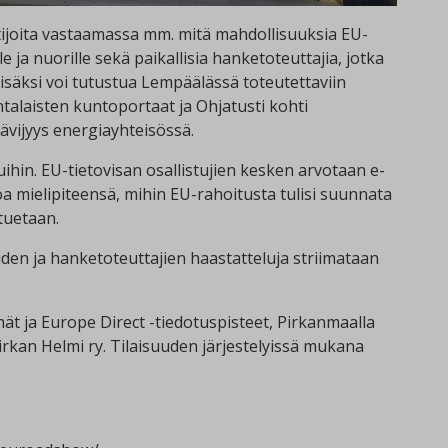
joita vastaamassa mm. mitä mahdollisuuksia EU-
lle ja nuorille sekä paikallisia hanketoteuttajia, jotka
isäksi voi tutustua Lempäälässä toteutettaviin
ntalaisten kuntoportaat ja Ohjatusti kohti
ävijyys energiayhteisössä.
iluihin. EU-tietovisan osallistujien kesken arvotaan e-
oa mielipiteensä, mihin EU-rahoitusta tulisi suunnata
tuetaan.
den ja hanketoteuttajien haastatteluja striimataan
ät ja Europe Direct -tiedotuspisteet, Pirkanmaalla
irkan Helmi ry. Tilaisuuden järjestelyissä mukana