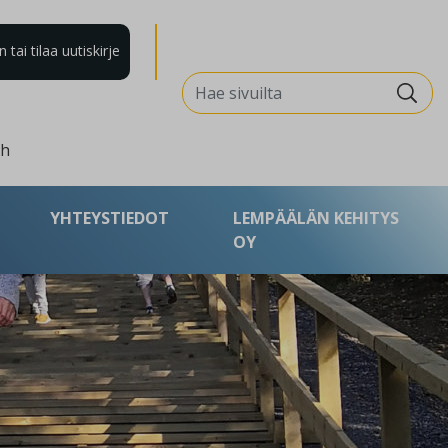
tai tilaa uutiskirje
Search for:
sh
YHTEYSTIEDOT
LEMPÄÄLÄN KEHITYS
OY