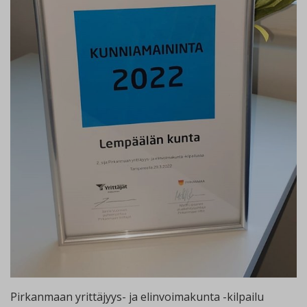
Pirkanmaan yrittäjyys- ja elinvoimakunta -kilpailu