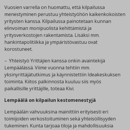
Vuosien varrella on huomattu, että kilpailussa
menestyminen perustuu yhteistyöhön kaikenkokoisten
yritysten kanssa. Kilpailussa painotetaan kunnan
elinvoiman monipuolista kehittämistä ja
yritysverkostojen rakentamista. Lisäksi mm.
hankintapolitiikka ja ympäristövastuu ovat
korostuneet.
– Yhteistyö Yrittäjien kanssa onkin avaintekijä
Lempäälässä. Viime vuonna tehtiin mm.
yksinyrittäjätutkimus ja käynnistettiin Ideakeskuksen
toiminta. Kiitos palkinnosta kuuluu siis myös
paikallisille yrittäjille, toteaa Kivi.
Lempäälä on kilpailun kestomenestyjä
Lempäälän vahvuuksina mainittiin erityisesti eri
toimijoiden verkostoituminen sekä yhteisöllisyyden
tukeminen. Kunta tarjoaa tiloja ja mahdollisuuksia