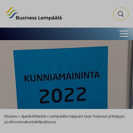
Business Lempäälä
Search fo
Etusivu
»
Ajankohtaista
»
Lempäälä nappasi taas hopeaa yrittäjyys-
ja elinvoimakuntakilpailussa