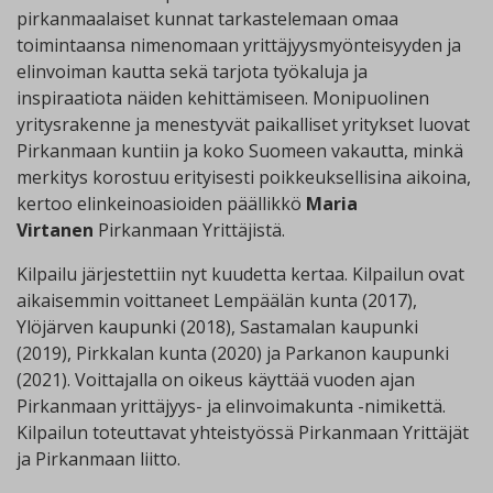
pirkanmaalaiset kunnat tarkastelemaan omaa
toimintaansa nimenomaan yrittäjyysmyönteisyyden ja
elinvoiman kautta sekä tarjota työkaluja ja
inspiraatiota näiden kehittämiseen. Monipuolinen
yritysrakenne ja menestyvät paikalliset yritykset luovat
Pirkanmaan kuntiin ja koko Suomeen vakautta, minkä
merkitys korostuu erityisesti poikkeuksellisina aikoina,
kertoo elinkeinoasioiden päällikkö
Maria
Virtanen
Pirkanmaan Yrittäjistä.
Kilpailu järjestettiin nyt kuudetta kertaa. Kilpailun ovat
aikaisemmin voittaneet Lempäälän kunta (2017),
Ylöjärven kaupunki (2018), Sastamalan kaupunki
(2019), Pirkkalan kunta (2020) ja Parkanon kaupunki
(2021). Voittajalla on oikeus käyttää vuoden ajan
Pirkanmaan yrittäjyys- ja elinvoimakunta -nimikettä.
Kilpailun toteuttavat yhteistyössä Pirkanmaan Yrittäjät
ja Pirkanmaan liitto.