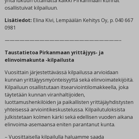
yhtä lukuun ottamatta kaikki Pirkanmaan kunnat
osallistuivat kilpailuun.
Lisätiedot:
Elina Kivi, Lempäälän Kehitys Oy, p. 040 667
0981
———————————————————————–
Taustatietoa Pirkanmaan yrittäjyys- ja
elinvoimakunta -kilpailusta
Vuosittain järjestettävässä kilpailussa arvioidaan
kunnan yrittäjyysmyönteisyyttä sekä elinvoimatekijöitä.
Kilpailuun osallistutaan itsearviointilomakkeella, joka
täytetään kunnan viranhaltijoiden,
luottamushenkilöiden ja paikallisten yrittäjäyhdistysten
yhteisessä arviointikeskustelussa. Kilpailutuloksista
julkistetaan kolmen kärki sekä edellisen vuoden aikana
elinvoima-asemaansa eniten parantanut kunta.
– Vuosittaisella kilpailulla haluamme saada