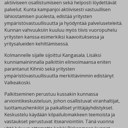
aktiiviseen osallistumiseen sekä helposti löydettävät
palvelut. Kunta kampanjoi aktiivisesti vastuullisen
lähiostamisen puolesta, edistää yritysten
ympäristövastuullisuutta ja hyödyntää palveluseteleitä.
Kunnan vahvuuksiin kuuluu myös tiivis vuoropuhelu
yritysten kanssa esimerkiksi kaavoituksessa ja
yritysalueiden kehittämisessä.
Kolmannelle sijalle sijoittui Kangasala. Lisäksi
kunniamaininnalla palkittiin elinvoimaansa eniten
parantanut Kihniö sekä yritysten
ympäristövastuullisuutta merkittävimmin edistänyt
Valkeakoski.
Palkitseminen perustuu kussakin kunnassa
arviointikeskusteluun, johon osallistuvat viranhaltijat,
luottamushenkilöt ja paikalliset yrittäjäyhdistykset.
Keskustelu käydään kilpailulomakkeen teemoista ja
vastaukset perustuvat itsearviointiin. Tänä vuonna