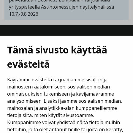
yrityspisteellä Asuntomessujen näyttelyhallissa
10.7.-9.8.2026
Tämä sivusto käyttää
evästeitä
Lempäälän Kehitys Oy
Käytämme evästeitä tarjoamamme sisällön ja
Puh. 040 133 7420
mainosten räätälöimiseen, sosiaalisen median
ominaisuuksien tukemiseen ja kävijämäärämme
business@lempaala.fi
analysoimiseen. Lisäksi jaamme sosiaalisen median,
mainosalan ja analytiikka-alan kumppaneillemme
www.businesslempaala.fi
tietoja siitä, miten käytät sivustoamme.
Kumppanimme voivat yhdistää näitä tietoja muihin
Tilaa uutiskirje
tietoihin, joita olet antanut heille tai joita on kerätty,