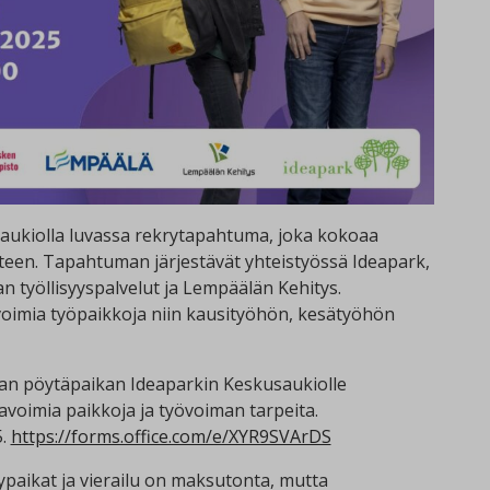
saukiolla luvassa rekrytapahtuma, joka kokoaa
yhteen. Tapahtuman järjestävät yhteistyössä Ideapark,
työllisyyspalvelut ja Lempäälän Kehitys.
voimia työpaikkoja niin kausityöhön, kesätyöhön
oman pöytäpaikan Ideaparkin Keskusaukiolle
voimia paikkoja ja työvoiman tarpeita.
5.
https://forms.office.com/e/XYR9SVArDS
paikat ja vierailu on maksutonta, mutta