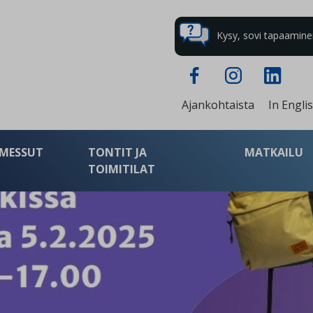
Kysy, sovi tapaaminen 
Ajankohtaista
In Engli
MESSUT
TONTIT JA
MATKAILU
TOIMITILAT