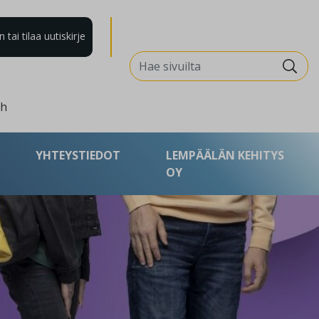
tai tilaa uutiskirje
Search for:
sh
YHTEYSTIEDOT
LEMPÄÄLÄN KEHITYS
OY