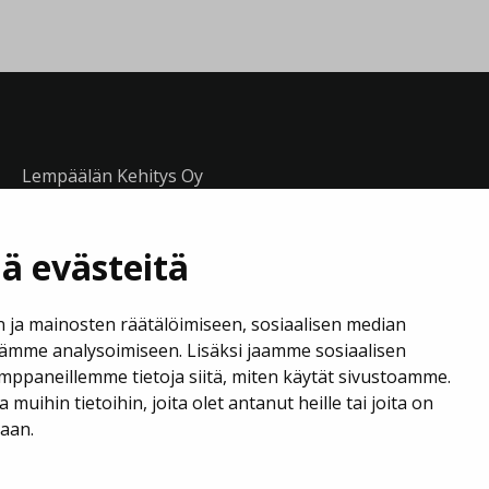
Lempäälän Kehitys Oy
Puh. 040 133 7420
ä evästeitä
business@lempaala.fi
 ja mainosten räätälöimiseen, sosiaalisen median
www.businesslempaala.fi
ämme analysoimiseen. Lisäksi jaamme sosiaalisen
mppaneillemme tietoja siitä, miten käytät sivustoamme.
uihin tietoihin, joita olet antanut heille tai joita on
jaan.