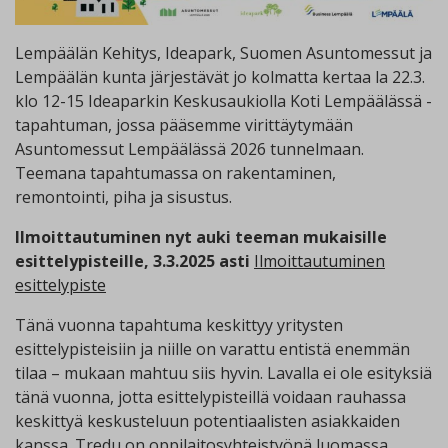
Lempäälän Kehitys, Ideapark, Suomen Asuntomessut ja
Lempäälän kunta järjestävät jo kolmatta kertaa la 22.3.
klo 12-15 Ideaparkin Keskusaukiolla Koti Lempäälässä -
tapahtuman, jossa pääsemme virittäytymään
Asuntomessut Lempäälässä 2026 tunnelmaan.
Teemana tapahtumassa on rakentaminen,
remontointi, piha ja sisustus.
Ilmoittautuminen nyt auki teeman mukaisille
esittelypisteille, 3.3.2025 asti
Ilmoittautuminen
esittelypiste
Tänä vuonna tapahtuma keskittyy yritysten
esittelypisteisiin ja niille on varattu entistä enemmän
tilaa – mukaan mahtuu siis hyvin. Lavalla ei ole esityksiä
tänä vuonna, jotta esittelypisteillä voidaan rauhassa
keskittyä keskusteluun potentiaalisten asiakkaiden
kanssa. Tredu on oppilaitosyhteistyönä luomassa