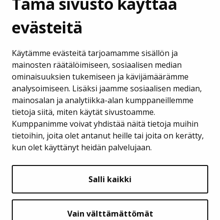
Tämä sivusto käyttää
evästeitä
Lempäälän Kehitys Oy
Käytämme evästeitä tarjoamamme sisällön ja
Puh. 040 133 7420
mainosten räätälöimiseen, sosiaalisen median
ominaisuuksien tukemiseen ja kävijämäärämme
business@lempaala.fi
analysoimiseen. Lisäksi jaamme sosiaalisen median,
mainosalan ja analytiikka-alan kumppaneillemme
www.businesslempaala.fi
tietoja siitä, miten käytät sivustoamme.
Kumppanimme voivat yhdistää näitä tietoja muihin
Tilaa uutiskirje
tietoihin, joita olet antanut heille tai joita on kerätty,
kun olet käyttänyt heidän palvelujaan.
SEURAA MEITÄ
Salli kaikki
Vain välttämättömät