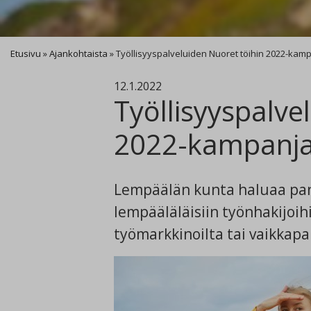
Etusivu
»
Ajankohtaista
»
Työllisyyspalveluiden Nuoret töihin 2022-kam
12.1.2022
Työllisyyspalve
2022-kampanj
Lempäälän kunta haluaa pano
lempääläläisiin työnhakijoihi
työmarkkinoilta tai vaikkap