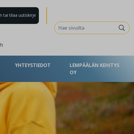
tai tilaa uutiskirje
Search for:
sh
YHTEYSTIEDOT
LEMPÄÄLÄN KEHITYS
OY