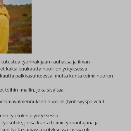
 tutustua työnhakijaan rauhassa ja ilman
set kaksi kuukautta nuori on yrityksessä
kautta palkkasuhteessa, mutta kunta toimii nuoren
 töihin -mallin, joka sisältää:
öelämävalmennuksen nuorille (työllisyyspalvelut
en työkokeilu yrityksessä
yösuhde, jossa kunta toimii työnantajana ja
kee työtä samassa yrityksessä, missä oli