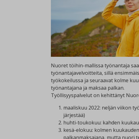
Nuoret töihin-mallissa työnantaja saa
työnantajavelvoitteita, sillä ensimmäi
työkokeilussa ja seuraavat kolme kuu
työnantajana ja maksaa palkan.
Työllisyyspalvelut on kehittänyt Nuoret
maaliskuu 2022: neljän viikon ty
järjestää)
huhti-toukokuu: kahden kuukaud
kesä-elokuu: kolmen kuukauden t
palkanmaksajana, mutta nuori te