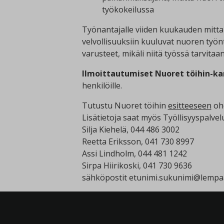
työkokeilussa
Työnantajalle viiden kuukauden mitta
velvollisuuksiin kuuluvat nuoren työn
varusteet, mikäli niitä työssä tarvitaan
Ilmoittautumiset Nuoret töihin-ka
henkilöille.
Tutustu Nuoret töihin
esitteeseen
ohe
Lisätietoja saat myös Työllisyyspalvel
Silja Kiehelä, 044 486 3002
Reetta Eriksson, 041 730 8997
Assi Lindholm, 044 481 1242
Sirpa Hiirikoski, 041 730 9636
sähköpostit etunimi.sukunimi@lempaa