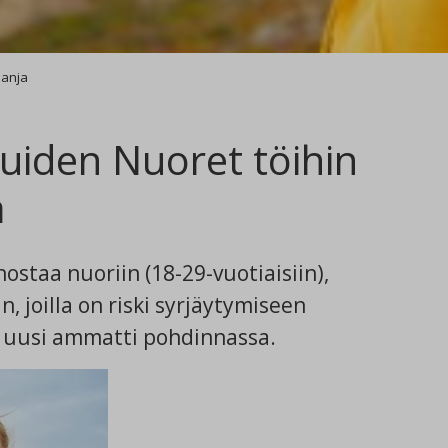
panja
luiden Nuoret töihin
a
staa nuoriin (18-29-vuotiaisiin),
n, joilla on riski syrjäytymiseen
a uusi ammatti pohdinnassa.