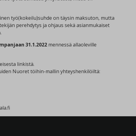
inen työ(kokeilu)suhde on täysin maksuton, mutta
tekijän perehdytys ja ohjaus sekä asianmukaiset
.
mpanjaan 31.1.2022
mennessä allaoleville
isesta linkistä.
uiden Nuoret töihin-mallin yhteyshenkilöiltä:
la.fi