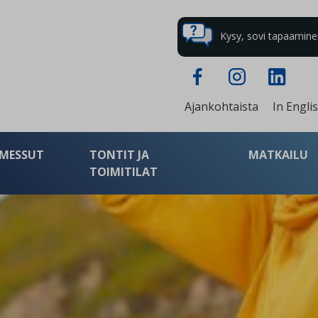
Kysy, sovi tapaaminen 
Ajankohtaista
In Engli
MESSUT
TONTIT JA
MATKAILU
TOIMITILAT